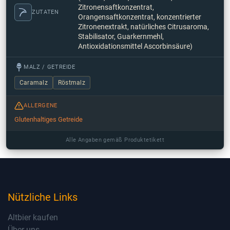
Zitronensaftkonzentrat,
ZUTATEN
Orangensaftkonzentrat, konzentrierter
Zitronenextrakt, natürliches Citrusaroma,
Stabilisator, Guarkernmehl,
Antioxidationsmittel Ascorbinsäure)
MALZ / GETREIDE
Caramalz
Röstmalz
ALLERGENE
Glutenhaltiges Getreide
Alle Angaben gemäß Produktetikett
Nützliche Links
Altbier kaufen
Über uns