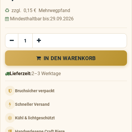
zzgl.
0,15
€
Mehrwegpfand
Mindesthaltbar bis:
29.09.2026
IN DEN WARENKORB
Lieferzeit:
2–3 Werktage
Bruchsicher verpackt
Schneller Versand
Kühl & lichtgeschützt
Handverlesene Craft Biere